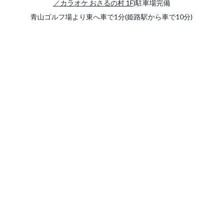
／カラオケ おさるの村 1F
)駐車場完備
青山ゴルフ場より東へ車で1分(姫路駅から車で10分)