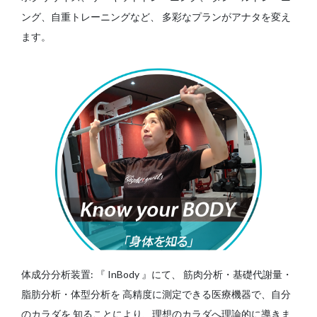
ング、自重トレーニングなど、
多彩なプランがアナタを変え
ます。
体成分分析装置: 『 InBody 』にて、
筋肉分析・基礎代謝量・
脂肪分析・体型分析を
高精度に測定できる医療機器で、自分
のカラダを
知ることにより、理想のカラダへ理論的に導きま