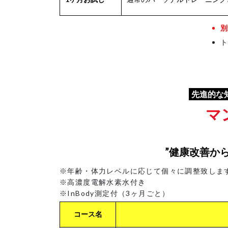
別
ト
先進的な
マ
”健康改善か
※年齢・体力レベルに応じて個々に調整致しま
※高濃度電解水素水付き
※InBody測定付（3ヶ月ごと）
コース名