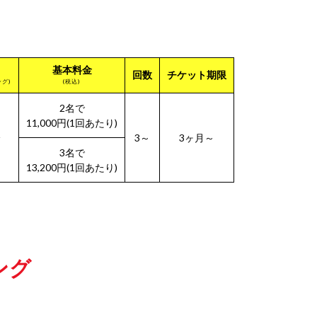
基本料金
回数
チケット期限
ング)
(税込)
2名で
11,000円(1回あたり)
分
3～
3ヶ月～
3名で
13,200円(1回あたり)
ング