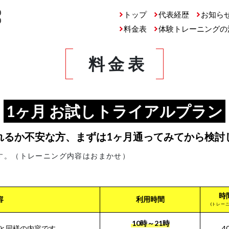
トップ
代表経歴
お知ら
料金表
体験トレーニングの
料金表
1ヶ月 お試しトライアルプラン
れるか不安な方、まずは1ヶ月通ってみてから検討
す。（トレーニング内容はおまかせ）
時
容
利用時間
(トレー
10時～21時
と同様の内容です
4