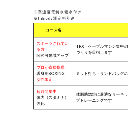
※高濃度電解水素水付き
※InBody測定料別途
コース名
スポーツされてい
TRX・ケーブルマシン集中
る方
づくりを目指します
関節可動域アップ
プロが直接指導
護身用BOXING
ミット打ち・サンドバッグ//
女性限定
短時間集中
体脂肪燃焼に最適なサーキッ
体力（スタミナ）
プトレーニングです
強化