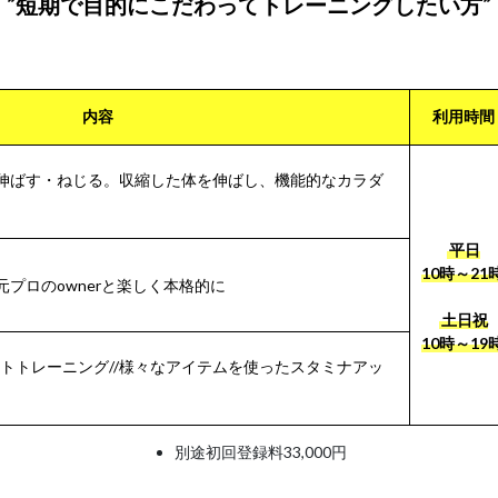
”短期で目的にこだわってトレーニングしたい方”
内容
利用時間
//伸ばす・ねじる。収縮した体を伸ばし、機能的なカラダ
平日
10時～21
元プロのownerと楽しく本格的に
土日祝
10時～19
トトレーニング//様々なアイテムを使ったスタミナアッ
別途初回登録料33,000円