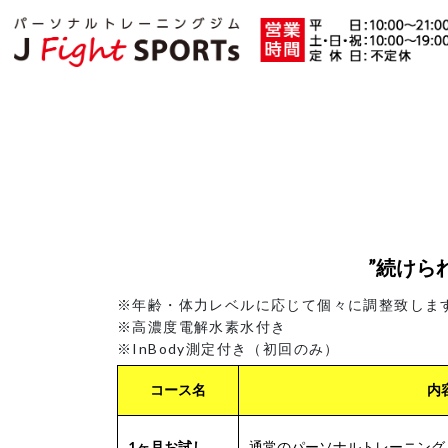
”続けら
※年齢・体力レベルに応じて個々に調整致しま
※高濃度電解水素水付き
※InBody測定付き（初回のみ）
コース名
内
1ヶ月お試し
通常のパーソナルトレーニング