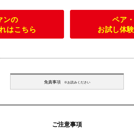
マンの
ペア
れはこちら
お試し体
免責事項
※お読みください
セッション・施術による悪影響に関しては当ジムでは一切責任を
負いかねますのでご了承ください。 また、より快適にお客様に過
ごして頂くため、スタッフの判断によりセッション・施術途中で
もお断りをする場合がございますのでご了承ください。
当ホームページの記載内容に関しましては予告なしに変更・更新
ご注意事項
されることがございます。