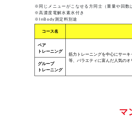
※同じメニューがこなせる方同士（重量や回数
※高濃度電解水素水付き
※InBody測定料別途
コース名
ペア
トレーニング
筋力トレーニングを中心にサーキ
等、バラエティに富んだ人気のオ
グループ
トレーニング
マ