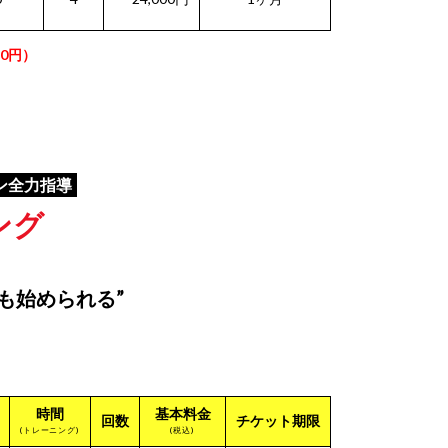
0円）
ン全力指導
ング
も始められる”
時間
基本料金
回数
チケット期限
(トレーニング)
(税込)