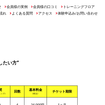
せ
会員様の実例
会員様の口コミ
トレーニングフロア
流れ
よくある質問
アクセス
体験申込み/お問い合わせ
したい方”
間
基本料金
回数
チケット期限
ニング)
(税込)
0
4
24,000円
1ヶ月