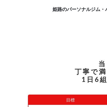
姫路のパーソナルジム・
当
丁寧で
1日6
目標