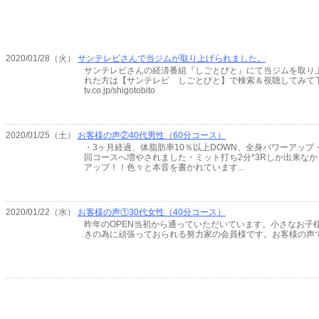
2020/01/28（火）
サンテレビさんで当ジムが取り上げられました。
サンテレビさんの経済番組『しごとびと』にて当ジムを取り
れた方は【サンテレビ しごとびと】で検索＆視聴してみて下さい(^^)
tv.co.jp/shigotobito
2020/01/25（土）
お客様の声②40代男性（60分コース）
・3ヶ月経過、体脂肪率10％以上DOWN、全身パワーアップ
回コースへ増やされました・ミット打ち2分*3Rしか出来なか
アップ！！色々と本音を書かれています...
2020/01/22（水）
お客様の声①30代女性（40分コース）
昨年のOPEN当初から通っていただいています。小さなお子
きの為に頑張っておられる努力家の会員様です。お客様の声