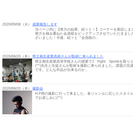
2020/09/08（火）
成果報告します
当ページ内に【努力の結果、続々と！】コーナーを新設しま
努力を積み重ねた会員様をピックアップさせていただきまし
ざいました！今後、続々と『会員様の...
2020/08/20（木）
県立相生産業高校さんが取材に来られました
県立相生産業高等学校さんの授業でJ Fight Sportsを
(^^)先生と生徒さんが取材＆撮影に来られました。課題の完
です。どんな作品が出来るのか...
2020/08/20（木）
撮影会
H.P用の撮影に行って来ました。各ジャンルに応じたスタイル
でお楽しみに(^^)