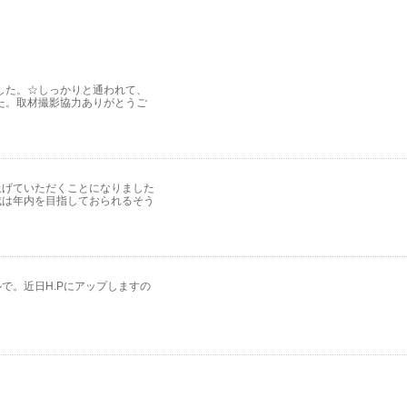
した。☆しっかりと通われて、
た。取材撮影協力ありがとうご
取り上げていただくことになりました
成は年内を目指しておられるそう
で。近日H.Pにアップしますの