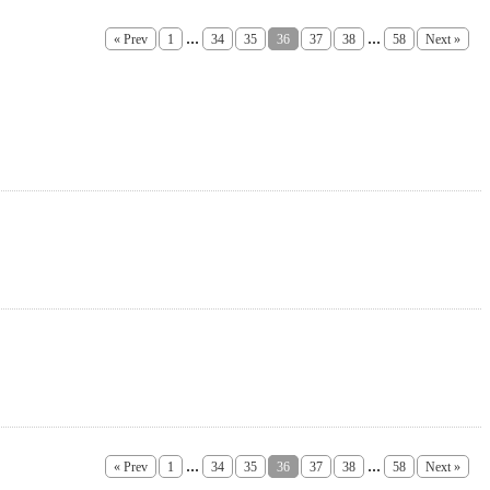
...
...
« Prev
1
34
35
36
37
38
58
Next »
...
...
« Prev
1
34
35
36
37
38
58
Next »