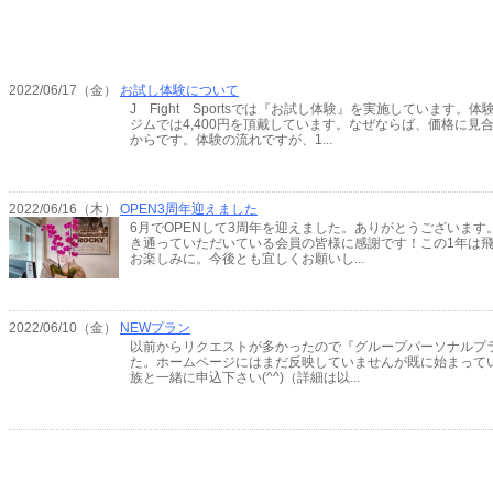
2022/06/17（金）
お試し体験について
J Fight Sportsでは『お試し体験』を実施しています
ジムでは4,400円を頂戴しています。なぜならば、価格に見
からです。体験の流れですが、1...
2022/06/16（木）
OPEN3周年迎えました
6月でOPENして3周年を迎えました。ありがとうございます
き通っていただいている会員の皆様に感謝です！この1年は
お楽しみに。今後とも宜しくお願いし...
2022/06/10（金）
NEWプラン
以前からリクエストが多かったので『グループパーソナルプ
た。ホームページにはまだ反映していませんが既に始まって
族と一緒に申込下さい(^^)（詳細は以...