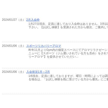
2024/01/27（土）
2月入会枠
1月27日現在、定員に達しており入会枠はありません。3月
下さい。【お試し体験】を受講された方から順次、ご案内し
2024/01/06（土）
スポーツリカバリーアロマ
昨年11月よりGym内の個室スペースにてアロマリラクゼー
ニューに【スポーツ（ジム通いされている方も含め）をされ
リーアロマ”】を提供させていただい...
2024/01/06（土）
入会状況1月～2月
1/6現在、定員に達しておりますが、曜日・時間によっては
る場合は、『お試し体験を既に受けている方から優先』にご