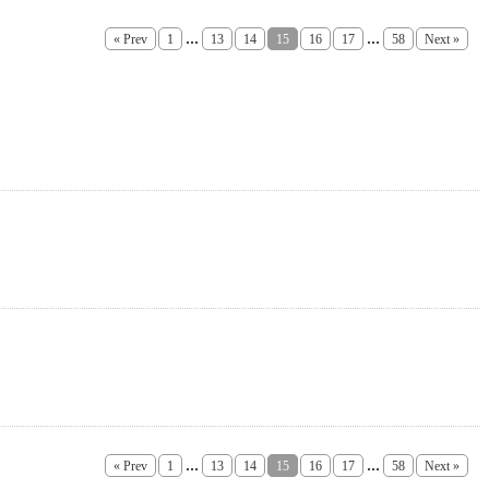
...
...
« Prev
1
13
14
15
16
17
58
Next »
...
...
« Prev
1
13
14
15
16
17
58
Next »