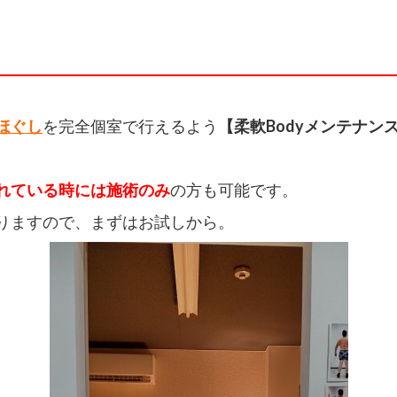
ほぐし
を完全個室で行えるよう
【柔軟Bodyメンテナン
れている時には
施術のみ
の方も可能です。
りますので、まずはお試しから。