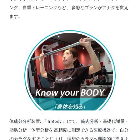
ング、自重トレーニングなど、
多彩なプランがアナタを変え
ます。
体成分分析装置: 『 InBody 』にて、
筋肉分析・基礎代謝量・
脂肪分析・体型分析を
高精度に測定できる医療機器で、自分
のカラダを
知ることにより、理想のカラダへ理論的に導きま