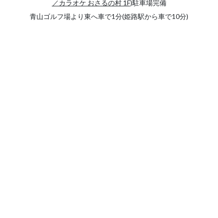
／カラオケ おさるの村 1F
)駐車場完備
青山ゴルフ場より東へ車で1分(姫路駅から車で10分)